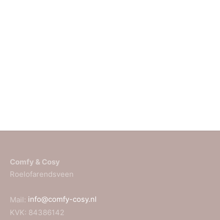
€
9,99
Toevoegen aan
winkelwagen
Comfy & Cosy
Roelofarendsveen
Mail:
info@comfy-cosy.nl
KVK: 84386142